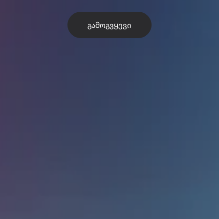
ᲒᲐᲛᲝᲒᲕᲧᲔᲕᲘ