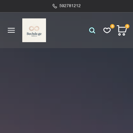
592781212
0
0