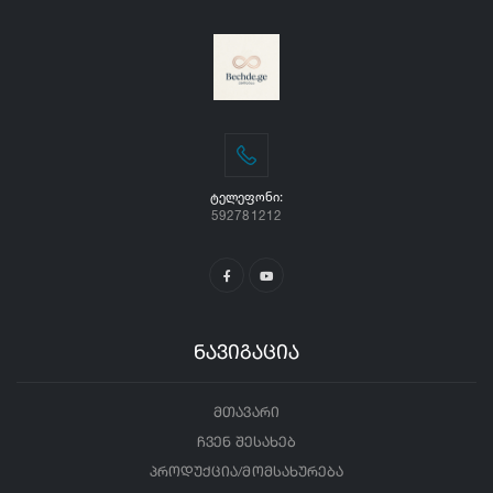
ᲢᲔᲚᲔᲤᲝᲜᲘ:
592781212
ნავიგაცია
მთავარი
ჩვენ შესახებ
პროდუქცია/მომსახურება