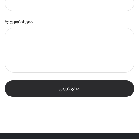
შეტყობინება
ᲒᲐᲒᲖᲐᲕᲜᲐ