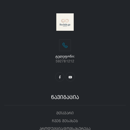
ᲢᲔᲚᲔᲤᲝᲜᲘ:
592781212
ნავიგაცია
მთავარი
ჩვენ შესახებ
პროდუქცია/მომსახურება