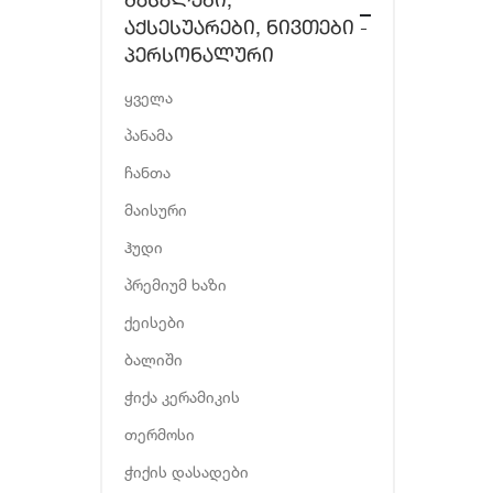
ᲛᲐᲡᲐᲚᲔᲑᲘ,
ᲐᲥᲡᲔᲡᲣᲐᲠᲔᲑᲘ, ᲜᲘᲕᲗᲔᲑᲘ -
ᲞᲔᲠᲡᲝᲜᲐᲚᲣᲠᲘ
ყველა
პანამა
ჩანთა
მაისური
ჰუდი
პრემიუმ ხაზი
ქეისები
ბალიში
ჭიქა კერამიკის
თერმოსი
ჭიქის დასადები