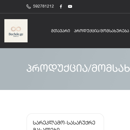
592781212
ᲛᲗᲐᲕᲐᲠᲘ
ᲞᲠᲝᲓᲣᲥᲪᲘᲐ/ᲛᲝᲛᲡᲐᲮᲣᲠᲔᲑᲐ
პროდუქცია/მომსახ
ᲡᲐᲠᲔᲙᲚᲐᲛᲝ-ᲡᲐᲡᲐᲩᲣᲥᲠᲔ