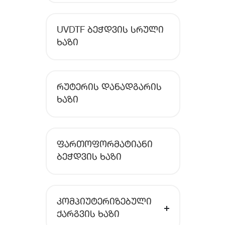
UVDTF ᲑᲔᲭᲓᲕᲘᲡ ᲡᲠᲣᲚᲘ
ᲮᲐᲖᲘ
ᲠᲣᲢᲔᲠᲘᲡ ᲓᲐᲜᲐᲓᲒᲐᲠᲘᲡ
ᲮᲐᲖᲘ
ᲤᲐᲠᲗᲝᲤᲝᲠᲛᲐᲢᲘᲐᲜᲘ
ᲑᲔᲭᲓᲕᲘᲡ ᲮᲐᲖᲘ
ᲙᲝᲛᲞᲘᲣᲢᲔᲠᲘᲖᲔᲑᲣᲚᲘ
ᲥᲐᲠᲒᲕᲘᲡ ᲮᲐᲖᲘ