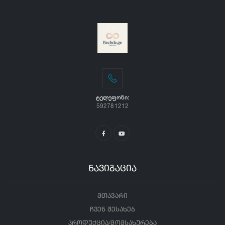
ᲢᲔᲚᲔᲤᲝᲜᲘ:
592781212
ნავიგაცია
მთავარი
ჩვენ შესახებ
პროდუქცია/მომსახურება