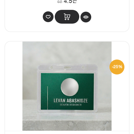
b
4.5
6
b
-25%