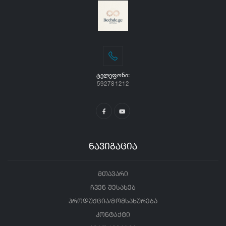
ᲢᲔᲚᲔᲤᲝᲜᲘ:
592781212
ნავიგაცია
მთავარი
ჩვენ შესახებ
პროდუქცია/მომსახურება
კონტაქტი