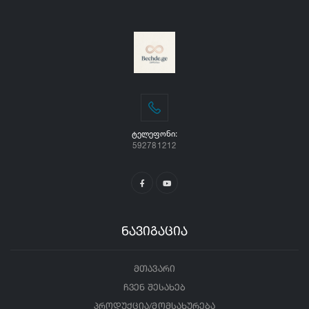
ᲢᲔᲚᲔᲤᲝᲜᲘ:
592781212
ნავიგაცია
მთავარი
ჩვენ შესახებ
პროდუქცია/მომსახურება