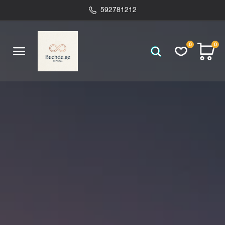
592781212
0
0