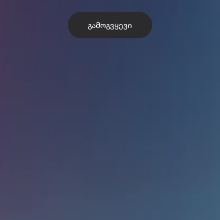
ᲒᲐᲛᲝᲒᲕᲧᲔᲕᲘ